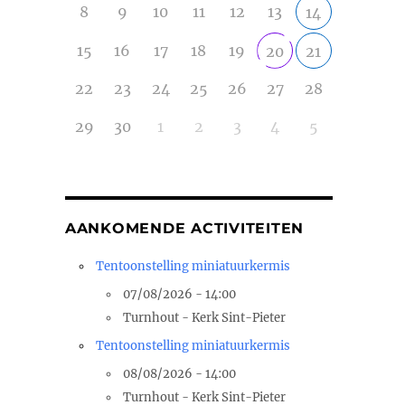
8
9
10
11
12
13
14
15
16
17
18
19
20
21
22
23
24
25
26
27
28
29
30
1
2
3
4
5
AANKOMENDE ACTIVITEITEN
Tentoonstelling miniatuurkermis
07/08/2026 - 14:00
Turnhout - Kerk Sint-Pieter
Tentoonstelling miniatuurkermis
08/08/2026 - 14:00
Turnhout - Kerk Sint-Pieter