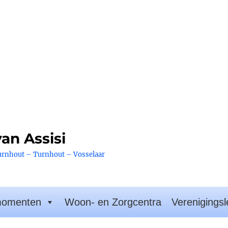
an Assisi
urnhout – Turnhout – Vosselaar
momenten
Woon- en Zorgcentra
Verenigings