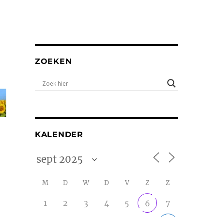
ZOEKEN
KALENDER
M
D
W
D
V
Z
Z
1
2
3
4
5
7
6