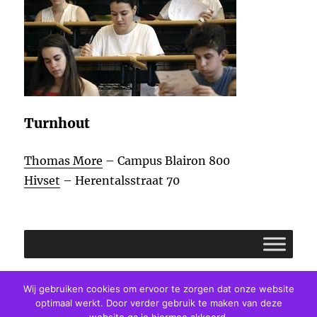
Turnhout
Thomas More
– Campus Blairon 800
Hivset
– Herentalsstraat 70
Facebook
E-
Twitter
Wij gebruiken cookies om ervoor te zorgen dat onze website
optimaal werkt. Door verder gebruik te maken van deze
mail