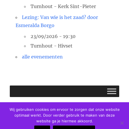
Turnhout - Kerk Sint-Pieter
Lezing: Van wie is het zaad? door
Esmeralda Borgo
23/09/2026 - 19:30
Turnhout - Hivset
alle evenementen
Facebook
E-
Twitter
Wij gebruiken cookies om ervoor te zorgen dat onze website
optimaal werkt. Door verder gebruik te maken van deze
mail
website ga je hiermee akkoord.
Pastorale Eenheid Clara van Assisi
Privacybeleid