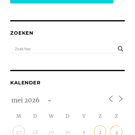
ZOEKEN
KALENDER
M
D
W
D
V
Z
Z
28
29
30
1
27
2
3