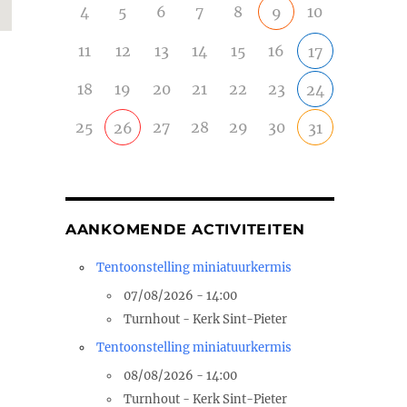
4
5
6
7
8
10
9
11
12
13
14
15
16
17
18
19
20
21
22
23
24
25
27
28
29
30
26
31
AANKOMENDE ACTIVITEITEN
Tentoonstelling miniatuurkermis
07/08/2026 - 14:00
Turnhout - Kerk Sint-Pieter
Tentoonstelling miniatuurkermis
08/08/2026 - 14:00
Turnhout - Kerk Sint-Pieter