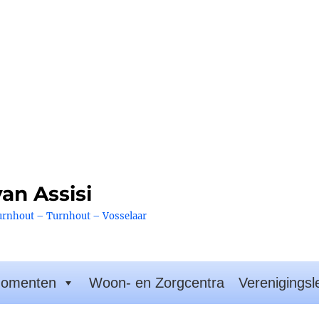
an Assisi
urnhout – Turnhout – Vosselaar
omenten
Woon- en Zorgcentra
Verenigingsl