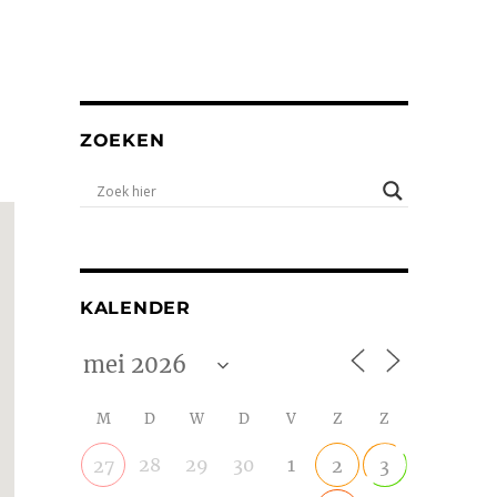
ZOEKEN
KALENDER
M
D
W
D
V
Z
Z
28
29
30
1
27
2
3