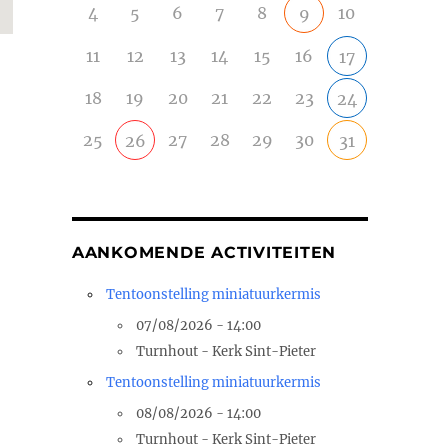
4
5
6
7
8
10
9
11
12
13
14
15
16
17
18
19
20
21
22
23
24
25
27
28
29
30
26
31
AANKOMENDE ACTIVITEITEN
Tentoonstelling miniatuurkermis
07/08/2026 - 14:00
Turnhout - Kerk Sint-Pieter
Tentoonstelling miniatuurkermis
08/08/2026 - 14:00
Turnhout - Kerk Sint-Pieter