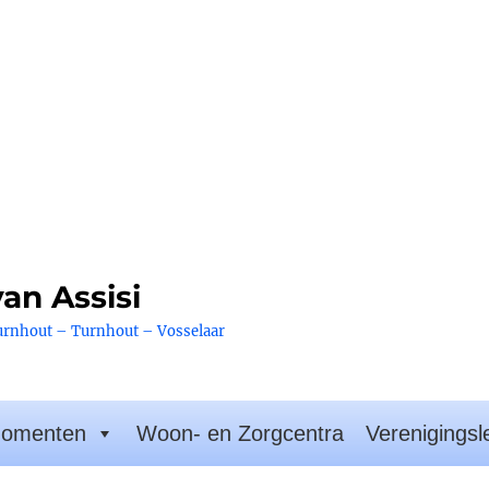
an Assisi
urnhout – Turnhout – Vosselaar
omenten
Woon- en Zorgcentra
Verenigingsl