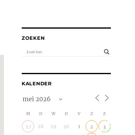
ZOEKEN
KALENDER
M
D
W
D
V
Z
Z
28
29
30
1
27
2
3