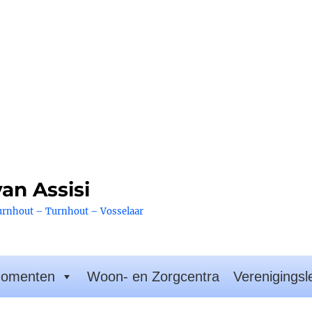
an Assisi
urnhout – Turnhout – Vosselaar
omenten
Woon- en Zorgcentra
Verenigingsl