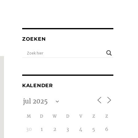
ZOEKEN
KALENDER
M
D
W
D
V
Z
Z
30
1
2
3
4
5
6