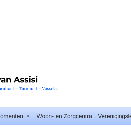
an Assisi
urnhout – Turnhout – Vosselaar
omenten
Woon- en Zorgcentra
Verenigingsl