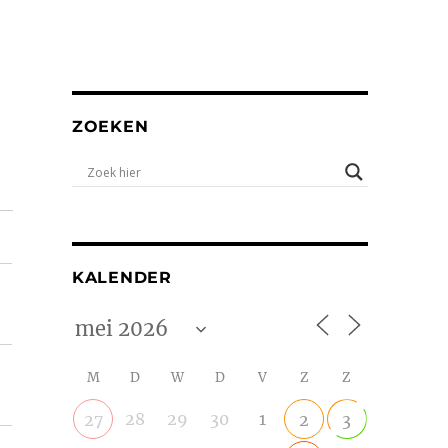
ZOEKEN
KALENDER
M
D
W
D
V
Z
Z
28
29
30
1
27
2
3