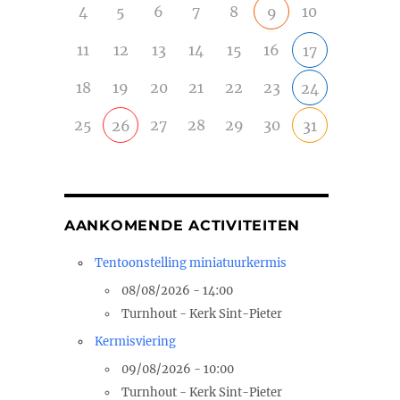
4
5
6
7
8
10
9
11
12
13
14
15
16
17
18
19
20
21
22
23
24
25
27
28
29
30
26
31
AANKOMENDE ACTIVITEITEN
Tentoonstelling miniatuurkermis
08/08/2026 - 14:00
Turnhout - Kerk Sint-Pieter
Kermisviering
09/08/2026 - 10:00
Turnhout - Kerk Sint-Pieter