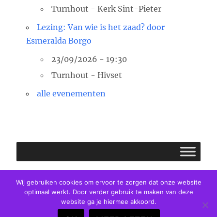
Turnhout - Kerk Sint-Pieter
Lezing: Van wie is het zaad? door
Esmeralda Borgo
23/09/2026 - 19:30
Turnhout - Hivset
alle evenementen
Facebook
E-
Twitter
Wij gebruiken cookies om ervoor te zorgen dat onze website
optimaal werkt. Door verder gebruik te maken van deze
mail
website ga je hiermee akkoord.
Pastorale Eenheid Clara van Assisi
Privacybeleid