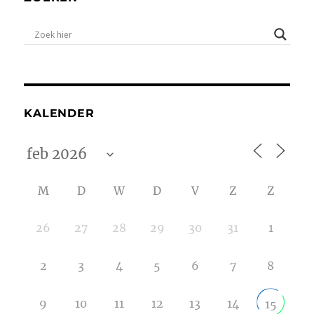
KALENDER
M
D
W
D
V
Z
Z
26
27
28
29
30
31
1
2
3
4
5
6
7
8
9
10
11
12
13
14
15