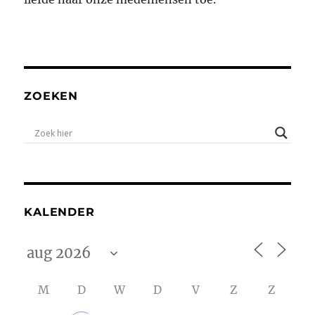
ZOEKEN
KALENDER
M
D
W
D
V
Z
Z