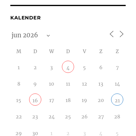
KALENDER
M
D
W
D
V
Z
Z
1
2
3
5
6
7
4
8
9
10
11
12
13
14
15
17
18
19
20
16
21
22
23
24
25
26
27
28
29
30
1
2
3
4
5