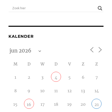
KALENDER
M
D
W
D
V
Z
Z
1
2
3
5
6
7
4
8
9
10
11
12
13
14
15
17
18
19
20
16
21