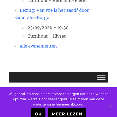
Turnhout - Kerk Sint-Pieter
Lezing: Van wie is het zaad? door
Esmeralda Borgo
23/09/2026 - 19:30
Turnhout - Hivset
alle evenementen
Facebook
E-
Twitter
Wij gebruiken cookies om ervoor te zorgen dat onze website
optimaal werkt. Door verder gebruik te maken van deze
mail
website ga je hiermee akkoord.
Pastorale Eenheid Clara van Assisi
Privacybeleid
OK
MEER LEZEN
Ondersteund door WordPress