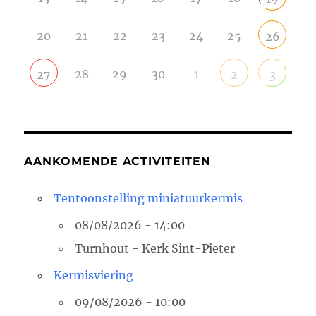
20
21
22
23
24
25
26
28
29
30
1
27
2
3
AANKOMENDE ACTIVITEITEN
Tentoonstelling miniatuurkermis
08/08/2026 - 14:00
Turnhout - Kerk Sint-Pieter
Kermisviering
09/08/2026 - 10:00