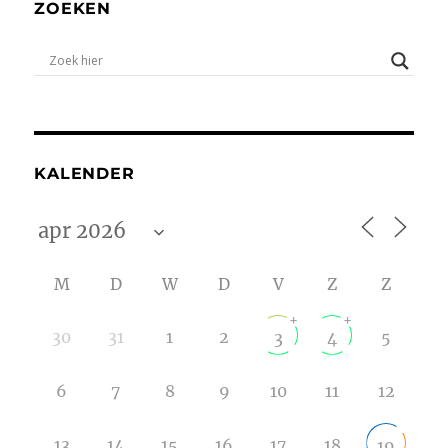
ZOEKEN
KALENDER
M
D
W
D
V
Z
Z
+
+
30
31
1
2
5
3
4
6
7
8
9
10
11
12
13
14
15
16
17
18
19