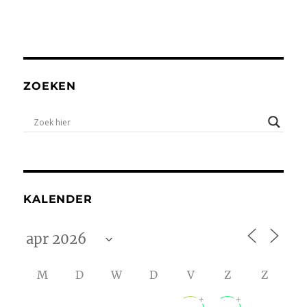
ZOEKEN
KALENDER
M
D
W
D
V
Z
Z
+
+