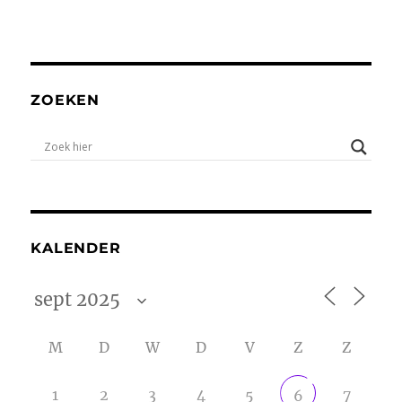
ZOEKEN
KALENDER
M
D
W
D
V
Z
Z
1
2
3
4
5
7
6