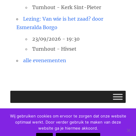
Turnhout - Kerk Sint-Pieter
Lezing: Van wie is het zaad? door
Esmeralda Borgo
23/09/2026 - 19:30
Turnhout - Hivset
alle evenementen
Facebook
E-
Twitter
Wij gebruiken cookies om ervoor te zorgen dat onze website
optimaal werkt. Door verder gebruik te maken van deze
mail
website ga je hiermee akkoord.
Pastorale Eenheid Clara van Assisi
Privacybeleid