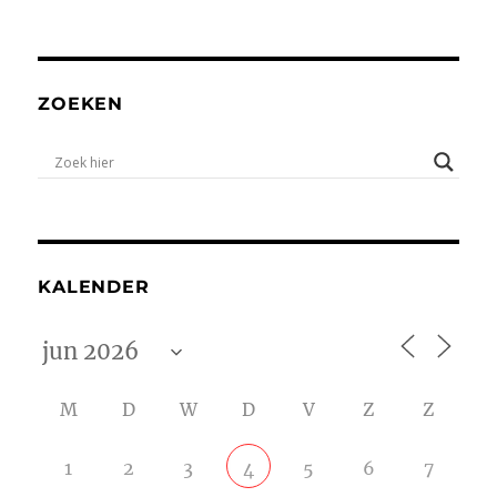
ZOEKEN
KALENDER
M
D
W
D
V
Z
Z
1
2
3
5
6
7
4