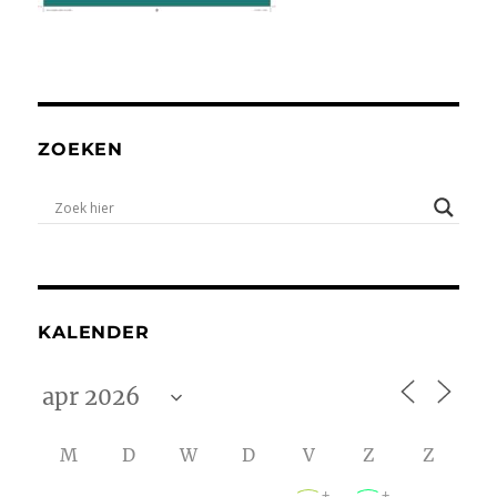
ZOEKEN
KALENDER
M
D
W
D
V
Z
Z
+
+