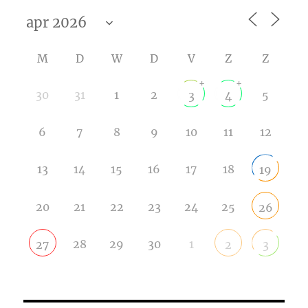
M
D
W
D
V
Z
Z
+
+
30
31
1
2
5
3
4
6
7
8
9
10
11
12
13
14
15
16
17
18
19
20
21
22
23
24
25
26
28
29
30
1
27
2
3