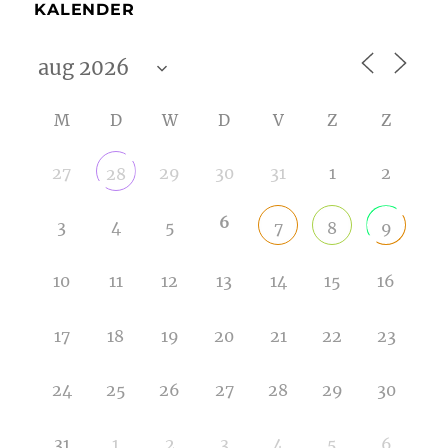
KALENDER
M
D
W
D
V
Z
Z
27
29
30
31
1
2
28
6
3
4
5
7
8
9
10
11
12
13
14
15
16
17
18
19
20
21
22
23
24
25
26
27
28
29
30
31
1
2
3
4
5
6