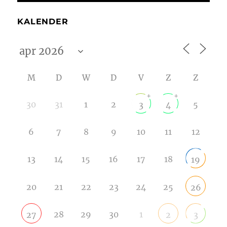
KALENDER
M
D
W
D
V
Z
Z
+
+
30
31
1
2
5
3
4
6
7
8
9
10
11
12
13
14
15
16
17
18
19
20
21
22
23
24
25
26
28
29
30
1
27
2
3