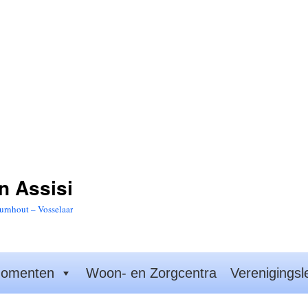
n Assisi
urnhout – Vosselaar
omenten
Woon- en Zorgcentra
Verenigingsl