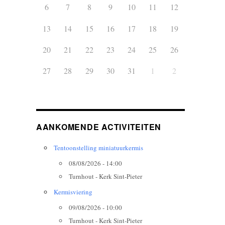
6
7
8
9
10
11
12
13
14
15
16
17
18
19
20
21
22
23
24
25
26
27
28
29
30
31
1
2
AANKOMENDE ACTIVITEITEN
Tentoonstelling miniatuurkermis
08/08/2026 - 14:00
Turnhout - Kerk Sint-Pieter
Kermisviering
09/08/2026 - 10:00
Turnhout - Kerk Sint-Pieter