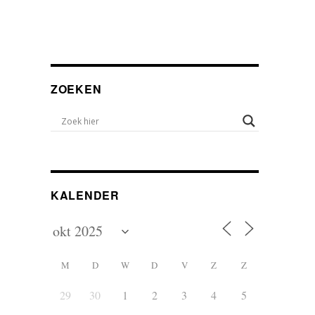
ZOEKEN
KALENDER
M
D
W
D
V
Z
Z
29
30
1
2
3
4
5