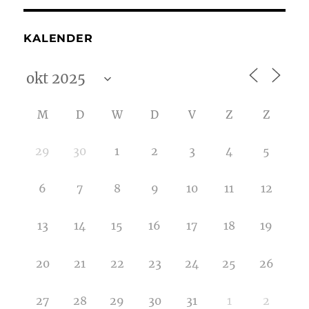
KALENDER
M
D
W
D
V
Z
Z
29
30
1
2
3
4
5
6
7
8
9
10
11
12
13
14
15
16
17
18
19
20
21
22
23
24
25
26
27
28
29
30
31
1
2