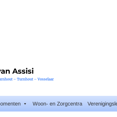
an Assisi
urnhout – Turnhout – Vosselaar
omenten
Woon- en Zorgcentra
Verenigingsl