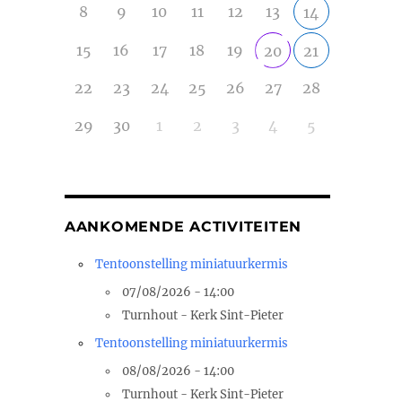
8
9
10
11
12
13
14
15
16
17
18
19
20
21
22
23
24
25
26
27
28
29
30
1
2
3
4
5
AANKOMENDE ACTIVITEITEN
Tentoonstelling miniatuurkermis
07/08/2026 - 14:00
Turnhout - Kerk Sint-Pieter
Tentoonstelling miniatuurkermis
08/08/2026 - 14:00
Turnhout - Kerk Sint-Pieter