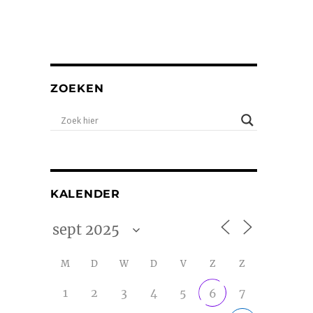
ZOEKEN
KALENDER
M
D
W
D
V
Z
Z
1
2
3
4
5
7
6